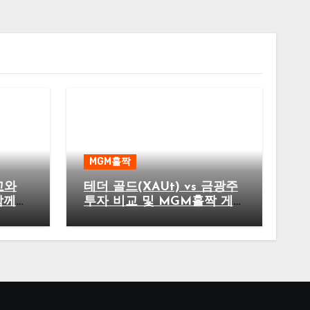
MGM홀짝
교와
테더 골드(XAUt) vs 금광주
함께
투자 비교 및 MGM홀짝 게
임 전략 가이드