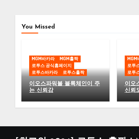
You Missed
MGM바카라
MGM홀짝
MGM
로투스 공식홈페이지
로투
로투스바카라
로투스홀짝
로투
이오스파워볼 블록체인이 주
이오
는 신뢰감
신뢰