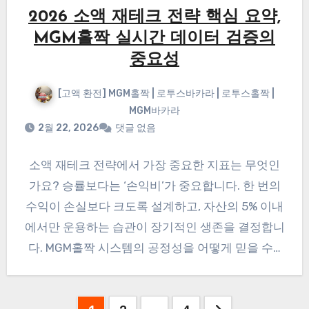
2026 소액 재테크 전략 핵심 요약,
MGM홀짝 실시간 데이터 검증의
중요성
[고액 환전] MGM홀짝 | 로투스바카라 | 로투스홀짝 |
MGM바카라
2월 22, 2026
댓글 없음
소액 재테크 전략에서 가장 중요한 지표는 무엇인
가요? 승률보다는 ‘손익비’가 중요합니다. 한 번의
수익이 손실보다 크도록 설계하고, 자산의 5% 이내
에서만 운용하는 습관이 장기적인 생존을 결정합니
다. MGM홀짝 시스템의 공정성을 어떻게 믿을 수…
글