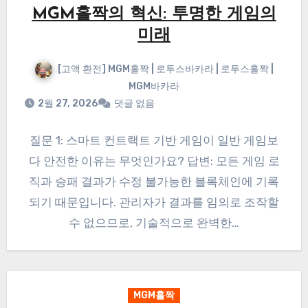
MGM홀짝의 혁신: 투명한 게임의
미래
[고액 환전] MGM홀짝 | 로투스바카라 | 로투스홀짝 |
MGM바카라
2월 27, 2026
댓글 없음
질문 1: 스마트 컨트랙트 기반 게임이 일반 게임보
다 안전한 이유는 무엇인가요? 답변: 모든 게임 로
직과 승패 결과가 수정 불가능한 블록체인에 기록
되기 때문입니다. 관리자가 결과를 임의로 조작할
수 없으므로, 기술적으로 완벽한…
MGM홀짝