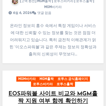
[고액 환전] MGM홀짝 | 로투스바카라 | 로투스홀짝 |
MGM바카라
6월 6, 2026
댓글 없음
온라인 정보의 홍수 속에서 특정 게임이나 서비스
에 대한 신뢰할 수 있는 정보를 찾는 것은 점점 더
어려워지고 있습니다. 특히 금전적 이해관계가 얽
힌 ‘이오스파워볼’과 같은 주제는 정보의 정확성과
출처의 신뢰성이 무엇보다…
MGM바카라
MGM홀짝
로투스 공식홈페이지
로투스바카라
로투스홀짝
EOS파워볼 사이트 비교와 MGM홀
짝 지원 여부 함께 확인하기