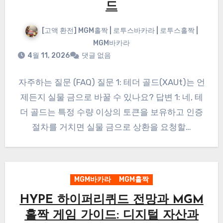
드
[고액 환전] MGM홀짝 | 로투스바카라 | 로투스홀짝 |
MGM바카라
4월 11, 2026
댓글 없음
자주하는 질문 (FAQ) 질문 1: 테더 골드(XAUt)는 언
제든지 실물 금으로 바꿀 수 있나요? 답변 1: 네, 테
더 골드는 특정 수량 이상의 토큰을 보유하고 인증
절차를 거치면 실물 금으로 상환을 요청할…
MGM바카라
MGM홀짝
HYPE 하이퍼리퀴드 전망과 MGM
홀짝 게임 가이드: 디지털 자산과