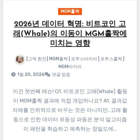
MGM홀짝
2026년 데이터 혁명: 비트코인 고
래(Whale)의 이동이 MGM홀짝에
미치는 영향
[고액 환전] MGM홀짝 | 로투스바카라 | 로투스홀짝 |
MGM바카라
1월 20, 2026
댓글 없음
이건 첫번째 레슨! Q1. 비트코인 고래(Whale) 활동
이 MGM홀짝 결과에 직접 개입하나요? A1. 결과값
자체를 인위적으로 바꾸는 것은 아니지만, 고래 활
동으로 인한 데이터 유동성 파동은 분석 알고리즘
이 패턴을 학습하고 예측하는 정밀도에…